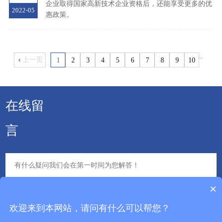
企业取得国家高新技术企业资格后，还能享受更多的优
2022-05
惠政策。
..
上一页
1
2
3
4
5
6
7
8
9
10
下一页
20
在线留
言
×
@ 2025
四川正华知识产权服务有限公司
蜀ICP备13010185号-1
欢迎来到本网站，请问有什么可以帮您？